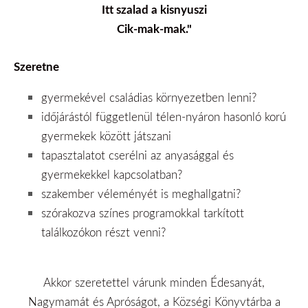
Itt szalad a kisnyuszi
Cik-mak-mak."
Szeretne
gyermekével családias környezetben lenni?
időjárástól függetlenül télen-nyáron hasonló korú
gyermekek között játszani
tapasztalatot cserélni az anyasággal és
gyermekekkel kapcsolatban?
szakember véleményét is meghallgatni?
szórakozva színes programokkal tarkított
találkozókon részt venni?
Akkor szeretettel várunk minden Édesanyát,
Nagymamát és Apróságot, a Községi Könyvtárba a