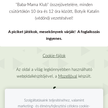
"Baba-Mama Klub" összejövetelére, minden
csütörtökön 10 óra és 12 óra között, Botyik Katalin
(védőnő) vezetésével!
A piciket játékok, mesekönyvek várják! A foglalkozás
ingyenes.
Cookie-fájlok
Az oldal a világ legkönnyebben használható
weboldalkészítőjével, a
Mozellóval
készült.
Szolgáltatásaink teljesítéséhez, valamint
marketing- és élményfejlesztési célokra cookie-