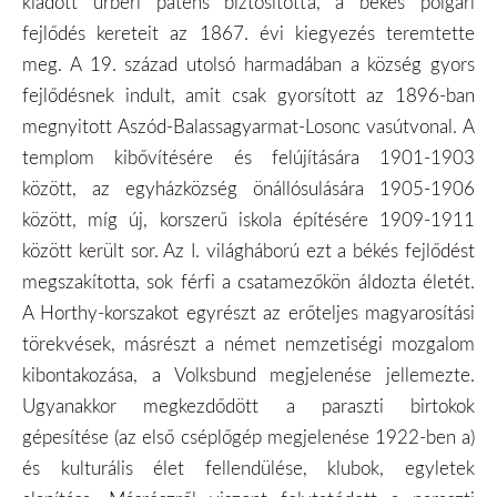
kiadott úrbéri pátens biztosította, a békés polgári
fejlődés kereteit az 1867. évi kiegyezés teremtette
meg. A 19. század utolsó harmadában a község gyors
fejlődésnek indult, amit csak gyorsított az 1896-ban
megnyitott Aszód-Balassagyarmat-Losonc vasútvonal. A
templom kibővítésére és felújítására 1901-1903
között, az egyházközség önállósulására 1905-1906
között, míg új, korszerű iskola építésére 1909-1911
között került sor. Az I. világháború ezt a békés fejlődést
megszakította, sok férfi a csatamezőkön áldozta életét.
A Horthy-korszakot egyrészt az erőteljes magyarosítási
törekvések, másrészt a német nemzetiségi mozgalom
kibontakozása, a Volksbund megjelenése jellemezte.
Ugyanakkor megkezdődött a paraszti birtokok
gépesítése (az első cséplőgép megjelenése 1922-ben a)
és kulturális élet fellendülése, klubok, egyletek