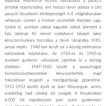
alapítása. Másrészről viszont folytatódott a paraszti
birtokok elaprózódása, ami hosszú távon aláásta a zárt
paraszti társadalom életképességét. A II. világháborúban
néhányan szintén a fronton vesztették életüket vagy
tűntek el, azonban sokkal nagyobb sokkot jelentett a
falu lakóinak 45 német családnevű falubeli lakos
kényszermunkára hurcolása a távoli Ukrajnába 1945.
január elején. 1948-ban került sor a község elektromos
hálózatának kiépítésére. Az 1950-es és 1960-as
években gyökeres változások zajlottak le a község
életében. 1949-1960 között a parasztságot
termelőszövetkezetekbe kényszerítették, majd
fokozatosan lezajlott a mezőgazdaság gépesítése.
1951-1953 között épült az Ipari Műszergyár, amely
eredetileg hadi célokat (is) szolgált. A fénykorában
4.000 főt foglalkoztató ipari üzem gyökeresen