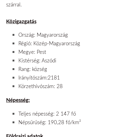
szárral.
Közigazgatás
Ország: Magyarország
Régió: Közép-Magyarország
Megye: Pest
Kistérség: Aszódi
Rang: község
Irányítószám:2181
Körzethívószám: 28
Népesség:
Teljes népesség: 2 147 fő
Népsűrűség: 190,28 fő/km²
Földrajzi adatok