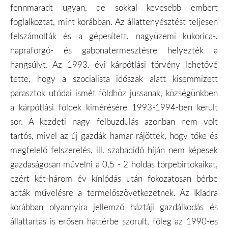
fennmaradt ugyan, de sokkal kevesebb embert
foglalkoztat, mint korábban. Az állattenyésztést teljesen
felszámolták és a gépesített, nagyüzemi kukorica-,
napraforgó- és gabonatermesztésre helyezték a
hangsúlyt. Az 1993. évi kárpótlási törvény lehetővé
tette, hogy a szocialista időszak alatt kisemmizett
parasztok utódai ismét földhöz jussanak, községünkben
a kárpótlási földek kimérésére 1993-1994-ben került
sor. A kezdeti nagy felbuzdulás azonban nem volt
tartós, mivel az új gazdák hamar rájöttek, hogy tőke és
megfelelő felszerelés, ill. szabadidő híján nem képesek
gazdaságosan művelni a 0,5 - 2 holdas törpebirtokaikat,
ezért két-három év kínlódás után fokozatosan bérbe
adták művelésre a termelőszövetkezetnek. Az Ikladra
korábban olyannyira jellemző háztáji gazdálkodás és
állattartás is erősen háttérbe szorult, főleg az 1990-es