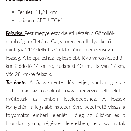
Terület: 11,21 km²
Időzóna: CET, UTC+1
Fekvése:
Pest megye északkeleti részén a Gödöllői-
dombság területén a Galga-mentén elhelyezkedő
mintegy 2100 lelket számláló német nemzetiségű
község. A településhez legközelebb lévő város Aszód 3
km, Gödöllő 14 km-re, Budapest 40 km, Hatvan 17 km,
Vác 28 km-re fekszik.
Története:
A Galga-mente dús rétjei, vadban gazdag
erdei már az ősidőktől fogva kedvező feltételeket
nyújtottak az emberi letelepedéshez. A község
környékén is legalább hatezer évre vezethető vissza a
folyamatos emberi jelenlét. Főleg az újkőkor és a
bronzkor gazdag régészeti leletekben, de a szarmaták