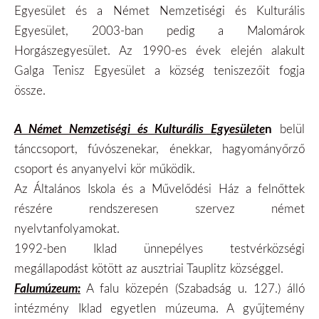
Egyesület és a Német Nemzetiségi és Kulturális
Egyesület, 2003-ban pedig a Malomárok
Horgászegyesület. Az 1990-es évek elején alakult
Galga Tenisz Egyesület a község teniszezőit fogja
össze.
A Német Nemzetiségi és Kulturális Egyesülete
n
belül
tánccsoport, fúvószenekar, énekkar, hagyományőrző
csoport és anyanyelvi kör működik.
Az Általános Iskola és a Művelődési Ház a felnőttek
részére rendszeresen szervez német
nyelvtanfolyamokat.
1992-ben Iklad ünnepélyes testvérközségi
megállapodást kötött az ausztriai Tauplitz községgel.
Falumúzeum:
A falu közepén (Szabadság u. 127.) álló
intézmény Iklad egyetlen múzeuma. A gyűjtemény