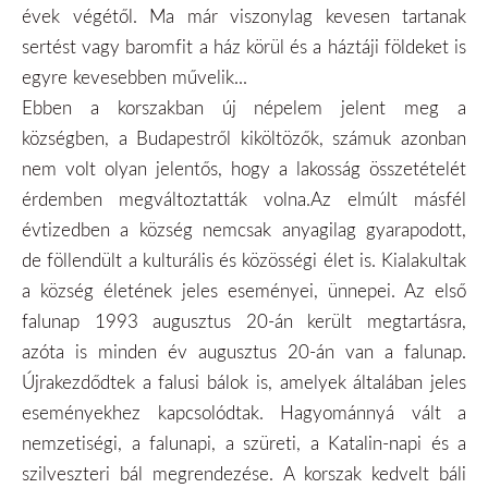
évek végétől. Ma már viszonylag kevesen tartanak
sertést vagy baromfit a ház körül és a háztáji földeket is
egyre kevesebben művelik...
Ebben a korszakban új népelem jelent meg a
községben, a Budapestről kiköltözők, számuk azonban
nem volt olyan jelentős, hogy a lakosság összetételét
érdemben megváltoztatták volna.Az elmúlt másfél
évtizedben a község nemcsak anyagilag gyarapodott,
de föllendült a kulturális és közösségi élet is. Kialakultak
a község életének jeles eseményei, ünnepei. Az első
falunap 1993 augusztus 20-án került megtartásra,
azóta is minden év augusztus 20-án van a falunap.
Újrakezdődtek a falusi bálok is, amelyek általában jeles
eseményekhez kapcsolódtak. Hagyománnyá vált a
nemzetiségi, a falunapi, a szüreti, a Katalin-napi és a
szilveszteri bál megrendezése. A korszak kedvelt báli