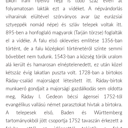
(ókori iráni nyelvű nép) is több száz éven át
folyamatosan lakták ezt a vidéket. A népvándorlás
viharainak elültével szórványos avar (az eurázsiai
sztyeppék nomád népe) és szláv telepek voltak itt.
895-ben a honfoglaló magyarok (Tarján törzse) foglalták
el a vidéke. A falu első okleveles említése 1356-ban
történt, de a falu középkori történetéről szinte semmi
bővebbet nem tudunk. 1543-ban a község török uralom
alá került és hamarosan elnéptelenedett, ez után közel
kétszáz évig lakatlan puszta volt. 1728-ban a birtokos
Ráday-család majorságot létesített itt. Ráday-birtok
munkaerő gondjait a majorsági gazdálkodás sem oldotta
meg, Ráday I. Gedeon bécsi ágensei 1752-től
evangélikus vallású német parasztokat hívtak a birtokra.
A telepesek első, Baden és Württemberg
tartományokból jött csoportja 1752 tavaszán érkezett a