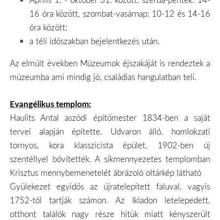
16 óra között, szombat-vasárnap: 10-12 és 14-16
óra között;
a téli időszakban bejelentkezés után.
Az elmúlt években Múzeumok éjszakáját is rendeztek a
múzeumba ami mindig jó, családias hangulatban teli.
Evangélikus templom:
Haulits Antal aszódi építőmester 1834-ben a saját
tervei alapján építette. Udvaron álló, homlokzati
tornyos, kora klasszicista épület, 1902-ben új
szentéllyel bővítették. A síkmennyezetes templomban
Krisztus mennybemenetelét ábrázoló oltárkép látható
Gyülekezet egyidős az újratelepített faluval, vagyis
1752-től tartják számon. Az Ikladon letelepedett,
otthont találók nagy része hitük miatt kényszerült