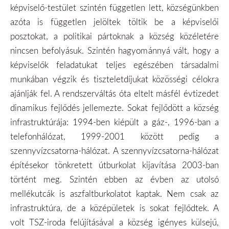
képviselő-testület szintén független lett, községünkben
azóta is független jelöltek töltik be a képviselői
posztokat, a politikai pártoknak a község közéletére
nincsen befolyásuk. Szintén hagyománnyá vált, hogy a
képviselők feladatukat teljes egészében társadalmi
munkában végzik és tiszteletdíjukat közösségi célokra
ajánlják fel.
A rendszerváltás óta eltelt másfél évtizedet
dinamikus fejlődés jellemezte. Sokat fejlődött a község
infrastruktúrája: 1994-ben kiépült a gáz-, 1996-ban a
telefonhálózat, 1999-2001 között pedig a
szennyvízcsatorna-hálózat. A szennyvízcsatorna-hálózat
építésekor tönkretett útburkolat kijavítása 2003-ban
történt meg. Szintén ebben az évben az utolsó
mellékutcák is aszfaltburkolatot kaptak. Nem csak az
infrastruktúra, de a középületek is sokat fejlődtek. A
volt TSZ-iroda felújításával a község igényes külsejű,