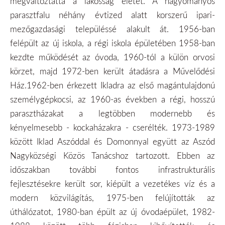
megváltoztatta a lakosság életét. A hagyományos
parasztfalu néhány évtized alatt korszerű ipari-
mezőgazdasági településsé alakult át. 1956-ban
felépült az új iskola, a régi iskola épületében 1958-ban
kezdte működését az óvoda, 1960-tól a külön orvosi
körzet, majd 1972-ben került átadásra a Művelődési
Ház.1962-ben érkezett Ikladra az első magántulajdonú
személygépkocsi, az 1960-as években a régi, hosszú
parasztházakat a legtöbben modernebb és
kényelmesebb - kockaházakra - cserélték. 1973-1989
között Iklad Aszóddal és Domonnyal együtt az Aszód
Nagyközségi Közös Tanácshoz tartozott. Ebben az
időszakban további fontos infrastrukturális
fejlesztésekre került sor, kiépült a vezetékes víz és a
modern közvilágítás, 1975-ben felújították az
úthálózatot, 1980-ban épült az új óvodaépület, 1982-