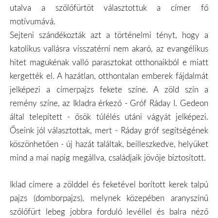
utalva a szőlőfürtöt választottuk a címer fő
motívumává.
Sejteni szándékozták azt a történelmi tényt, hogy a
katolikus vallásra visszatérni nem akaró, az evangélikus
hitet magukénak valló parasztokat otthonaikból e miatt
kergették el. A hazátlan, otthontalan emberek fájdalmát
jelképezi a címerpajzs fekete színe. A zöld szín a
remény színe, az Ikladra érkező - Gróf Ráday I. Gedeon
által telepített - ősök túlélés utáni vágyát jelképezi.
Őseink jól választottak, mert - Ráday gróf segítségének
köszönhetően - új hazát találtak, beilleszkedve, helyüket
mind a mai napig megállva, családjaik jövője biztosított.
Iklad címere a zölddel és feketével borított kerek talpú
pajzs (domborpajzs), melynek közepében aranyszínű
szőlőfürt lebeg jobbra forduló levéllel és balra néző