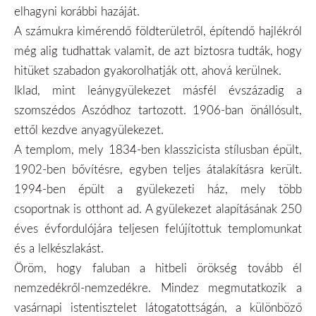
elhagyni korábbi hazáját.
A számukra kimérendő földterületről, építendő hajlékról
még alig tudhattak valamit, de azt biztosra tudták, hogy
hitüket szabadon gyakorolhatják ott, ahová kerülnek.
Iklad, mint leánygyülekezet másfél évszázadig a
szomszédos Aszódhoz tartozott. 1906-ban önállósult,
ettől kezdve anyagyülekezet.
A templom, mely 1834-ben klasszicista stílusban épült,
1902-ben bővítésre, egyben teljes átalakításra került.
1994-ben épült a gyülekezeti ház, mely több
csoportnak is otthont ad. A gyülekezet alapításának 250
éves évfordulójára teljesen felújítottuk templomunkat
és a lelkészlakást.
Öröm, hogy faluban a hitbeli örökség tovább él
nemzedékről-nemzedékre. Mindez megmutatkozik a
vasárnapi istentisztelet látogatottságán, a különböző