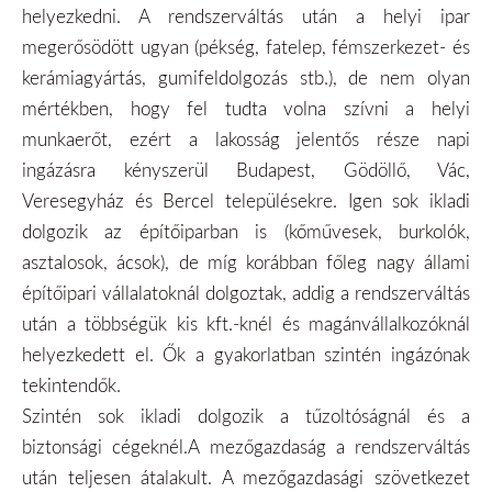
helyezkedni. A rendszerváltás után a helyi ipar
megerősödött ugyan (pékség, fatelep, fémszerkezet- és
kerámiagyártás, gumifeldolgozás stb.), de nem olyan
mértékben, hogy fel tudta volna szívni a helyi
munkaerőt, ezért a lakosság jelentős része napi
ingázásra kényszerül Budapest, Gödöllő, Vác,
Veresegyház és Bercel településekre. Igen sok ikladi
dolgozik az építőiparban is (kőművesek, burkolók,
asztalosok, ácsok), de míg korábban főleg nagy állami
építőipari vállalatoknál dolgoztak, addig a rendszerváltás
után a többségük kis kft.-knél és magánvállalkozóknál
helyezkedett el. Ők a gyakorlatban szintén ingázónak
tekintendők.
Szintén sok ikladi dolgozik a tűzoltóságnál és a
biztonsági cégeknél.A mezőgazdaság a rendszerváltás
után teljesen átalakult. A mezőgazdasági szövetkezet