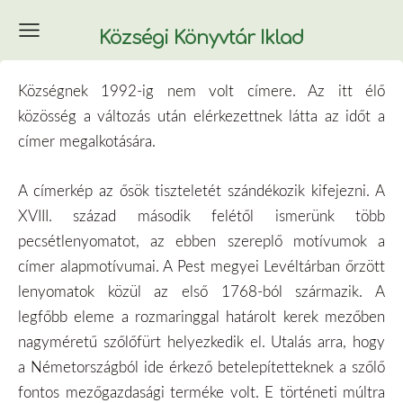
Községi Könyvtár Iklad
Községnek 1992-ig nem volt címere. Az itt élő
közösség a változás után elérkezettnek látta az időt a
címer megalkotására.
A címerkép az ősök tiszteletét szándékozik kifejezni. A
XVIII. század második felétől ismerünk több
pecsétlenyomatot, az ebben szereplő motívumok a
címer alapmotívumai. A Pest megyei Levéltárban őrzött
lenyomatok közül az első 1768-ból származik. A
legfőbb eleme a rozmaringgal határolt kerek mezőben
nagyméretű szőlőfürt helyezkedik el. Utalás arra, hogy
a Németországból ide érkező betelepítetteknek a szőlő
fontos mezőgazdasági terméke volt. E történeti múltra