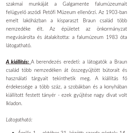
szakmai munkáját a Galgamente falumúzeumait
felügyelő aszódi Petőfi Múzeum ellenőrzi. Az 1903-ban
emelt lakóházban a kisparaszt Braun család több
nemzedéke élt. Az épületet az önkormányzat
megvásárolta és átalakította: a falumúzeum 1983 óta
látogatható.
A kiállítás
:
A berendezés eredeti: a látogatók a Braun
család több nemzedéken át összegyűjtött bútorait és
használati tárgyait tekinthetik meg. A kiállítás fő
érdekessége a több száz, a szobákban és a konyhában
kiállított festett tányér - ezek gyűjtése nagy divat volt
Ikladon.
Látogatható:
Április 1. - október 31. között: szerda-péntek: 14-