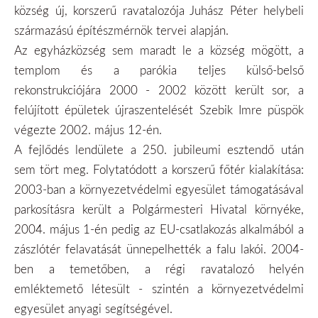
község új, korszerű ravatalozója Juhász Péter helybeli
származású építészmérnök tervei alapján.
Az egyházközség sem maradt le a község mögött, a
templom és a parókia teljes külső-belső
rekonstrukciójára 2000 - 2002 között került sor, a
felújított épületek újraszentelését Szebik Imre püspök
végezte 2002. május 12-én.
A fejlődés lendülete a 250. jubileumi esztendő után
sem tört meg. Folytatódott a korszerű főtér kialakítása:
2003-ban a környezetvédelmi egyesület támogatásával
parkosításra került a Polgármesteri Hivatal környéke,
2004. május 1-én pedig az EU-csatlakozás alkalmából a
zászlótér felavatását ünnepelhették a falu lakói. 2004-
ben a temetőben, a régi ravatalozó helyén
emléktemető létesült - szintén a környezetvédelmi
egyesület anyagi segítségével.