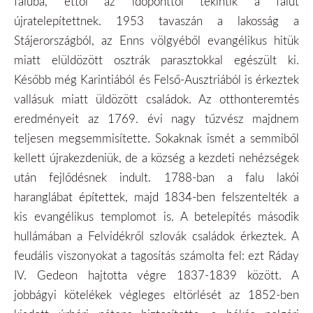
faluba, ettől az időponttól tekintik a falut
újratelepítettnek. 1953 tavaszán a lakosság a
Stájerországból, az Enns völgyéből evangélikus hitük
miatt elüldözött osztrák parasztokkal egészült ki.
Később még Karintiából és Felső-Ausztriából is érkeztek
vallásuk miatt üldözött családok. Az otthonteremtés
eredményeit az 1769. évi nagy tűzvész majdnem
teljesen megsemmisítette. Sokaknak ismét a semmiből
kellett újrakezdeniük, de a község a kezdeti nehézségek
után fejlődésnek indult. 1788-ban a falu lakói
haranglábat építettek, majd 1834-ben felszentelték a
kis evangélikus templomot is. A betelepítés második
hullámában a Felvidékről szlovák családok érkeztek. A
feudális viszonyokat a tagosítás számolta fel: ezt Ráday
IV. Gedeon hajtotta végre 1837-1839 között. A
jobbágyi kötelékek végleges eltörlését az 1852-ben