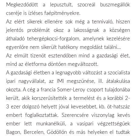
Megkezdődött a lepusztult, szocreál buszmegállók
cseréje is ízléses faépítményekre.
Az elért sikerek ellenére sok még a tennivaló, hiszen
jelentős problémát okoz a lakosságnak a községen
áthaladó tehergépkocsi-forgalom, amelynek kezelésére
egyenlőre nem sikerült hatékony megoldást találni...
Az elmúlt tizenöt esztendőben mind a gazdasági élet,
mind az életforma döntően megváltozott.
A gazdasági életben a legnagyobb változást a szocialista
ipari nagyvállalat, az IMI megszűnése, ill. átalakulása
okozta. A cég a francia Somer-Leroy csoport tulajdonába
került, akik korszerűsítették a termelést és a korábbi 2-
3 ezer dolgozó helyett jóval kevesebbet, kb. öt-hatszáz
embert foglalkoztattak. Szerencsére viszonylag kevés
ember lett munkanélküli, a vasipari végzettségűek
Bagon, Bercelen, Gödöllőn és más helyeken el tudtak