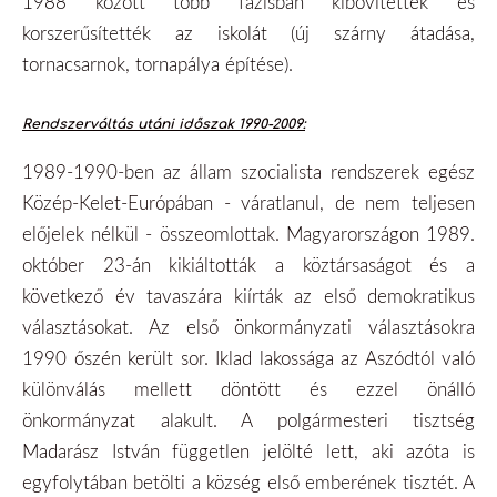
1988 között több fázisban kibővítették és
korszerűsítették az iskolát (új szárny átadása,
tornacsarnok, tornapálya építése).
Rendszerváltás utáni időszak 1990-2009:
1989-1990-ben az állam szocialista rendszerek egész
Közép-Kelet-Európában - váratlanul, de nem teljesen
előjelek nélkül - összeomlottak. Magyarországon 1989.
október 23-án kikiáltották a köztársaságot és a
következő év tavaszára kiírták az első demokratikus
választásokat. Az első önkormányzati választásokra
1990 őszén került sor. Iklad lakossága az Aszódtól való
különválás mellett döntött és ezzel önálló
önkormányzat alakult. A polgármesteri tisztség
Madarász István független jelölté lett, aki azóta is
egyfolytában betölti a község első emberének tisztét. A