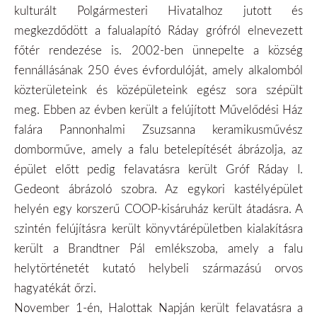
kulturált Polgármesteri Hivatalhoz jutott és
megkezdődött a falualapító Ráday grófról elnevezett
főtér rendezése is. 2002-ben ünnepelte a község
fennállásának 250 éves évfordulóját, amely alkalomból
közterületeink és középületeink egész sora szépült
meg. Ebben az évben került a felújított Művelődési Ház
falára Pannonhalmi Zsuzsanna keramikusművész
domborműve, amely a falu betelepítését ábrázolja, az
épület előtt pedig felavatásra került Gróf Ráday I.
Gedeont ábrázoló szobra. Az egykori kastélyépület
helyén egy korszerű COOP-kisáruház került átadásra.
A
szintén felújításra került könyvtárépületben kialakításra
került a Brandtner Pál emlékszoba, amely a falu
helytörténetét kutató helybeli származású orvos
hagyatékát őrzi.
November 1-én, Halottak Napján került felavatásra a