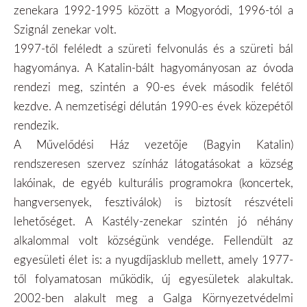
zenekara 1992-1995 között a Mogyoródi, 1996-tól a
Szignál zenekar volt.
1997-től feléledt a szüreti felvonulás és a szüreti bál
hagyománya. A Katalin-bált hagyományosan az óvoda
rendezi meg, szintén a 90-es évek második felétől
kezdve. A nemzetiségi délután 1990-es évek közepétől
rendezik.
A Művelődési Ház vezetője (Bagyin Katalin)
rendszeresen szervez színház látogatásokat a község
lakóinak, de egyéb kulturális programokra (koncertek,
hangversenyek, fesztiválok) is biztosít részvételi
lehetőséget. A Kastély-zenekar szintén jó néhány
alkalommal volt községünk vendége. Fellendült az
egyesületi élet is: a nyugdíjasklub mellett, amely 1977-
től folyamatosan működik, új egyesületek alakultak.
2002-ben alakult meg a Galga Környezetvédelmi