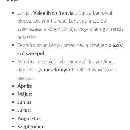
Január:
Valamilyen francia...
(Januárban olyat
olvassatok, ami francia! (Lehet ez a szerző
származása, a könyv témája, vagy akár egy francia
helyszín)
Február: olyan könyv, amelynek a címében
a SZÍV
szó szerepel
.
Március: egy picit "visszamegyünk gyerekbe",
ugyanis egy
mesekönyvet
"kell" elolvasnotok a
kihívásban!
Április:
Május:
Június:
Július:
Augusztus:
Szeptember: