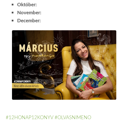
Október:
November:
December:
#
12HONAP12KONYV
#
OLVASNIMENO