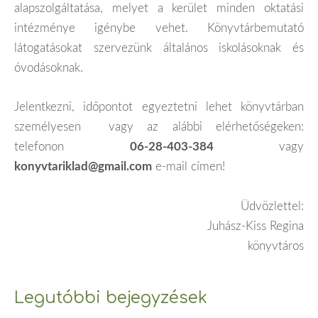
alapszolgáltatása, melyet a kerület minden oktatási
intézménye igénybe vehet. Könyvtárbemutató
látogatásokat szervezünk általános iskolásoknak és
óvodásoknak.
Jelentkezni, időpontot egyeztetni lehet könyvtárban
személyesen vagy az alábbi elérhetőségeken:
telefonon
06-28-403-384
vagy
konyvtariklad@gmail.com
e-mail címen!
Üdvözlettel:
Juhász-Kiss Regina
könyvtáros
Legutóbbi bejegyzések