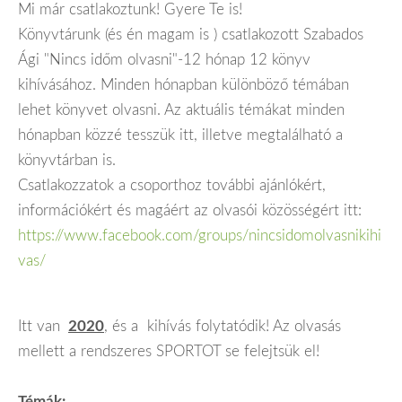
Mi már csatlakoztunk! Gyere Te is!
Könyvtárunk (és én magam is ) csatlakozott Szabados
Ági "Nincs időm olvasni"-12 hónap 12 könyv
kihívásához. Minden hónapban különböző témában
lehet könyvet olvasni. Az aktuális témákat minden
hónapban közzé tesszük itt, illetve megtalálható a
könyvtárban is.
Csatlakozzatok a csoporthoz további ajánlókért,
információkért és magáért az olvasói közösségért itt:
https://www.facebook.com/groups/nincsidomolvasnikihi
vas/
Itt van
2020
, és a kihívás folytatódik! Az olvasás
mellett a rendszeres SPORTOT se felejtsük el!
Témák: