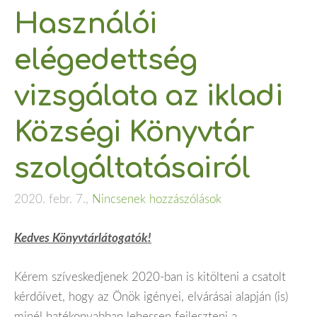
Használói
elégedettség
vizsgálata az ikladi
Községi Könyvtár
szolgáltatásairól
2020. febr. 7.,
Nincsenek hozzászólások
Kedves Könyvtárlátogatók!
Kérem szíveskedjenek 2020-ban is kitölteni a csatolt
kérdőívet, hogy az Önök igényei, elvárásai alapján (is)
minél hatékonyabban lehessen fejleszteni a