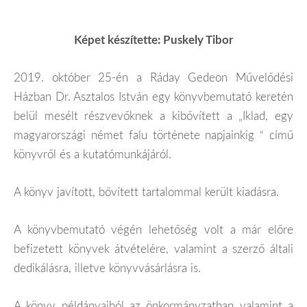
Képet készítette: Puskely Tibor
2019. október 25-én a Ráday Gedeon Művelődési
Házban Dr. Asztalos István egy könyvbemutató keretén
belül mesélt részvevőknek a kibővített a „Iklad, egy
magyarországi német falu története napjainkig “ című
könyvről és a kutatómunkájáról.
A könyv javított, bővített tartalommal került kiadásra.
A könyvbemutató végén lehetőség volt a már előre
befizetett könyvek átvételére, valamint a szerző általi
dedikálásra, illetve könyvvásárlásra is.
A könyv példányaiból az önkormányzatban valamint a