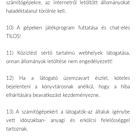
számítógépekre, az internetről letöltött állományokat
haladéktalanul törölnie kell.
10)
A gépeken játékprogram futtatása és chat-elés
TILOS!
11)
Közízlést sértő tartalmú webhelyek látogatása,
onnan állományok letöltése nem engedélyezett!
12)
Ha a látogató üzemzavart észlel, köteles
bejelenteni a könyvtárosnak anélkül, hogy a hiba
elhárítására beavatkozást kezdeményezne.
13)
A számítógépekért a látogatók-az általuk igénybe
vett időszakban- anyagi és erkölcsi felelősséggel
tartoznak.