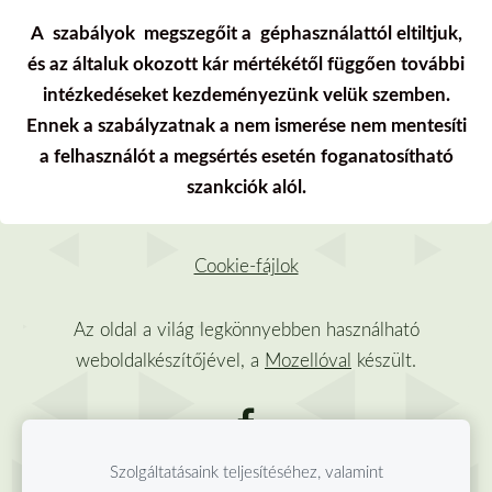
A
szabályok
megszegőit a
géphasználattól eltiltjuk,
és az általuk
okozott kár mértékétől függően további
intézkedéseket kezdeményezünk velük
szemben.
Ennek a szabályzatnak a nem ismerése nem mentesíti
a felhasználót a megsértés
esetén foganatosítható
szankciók alól
.
Cookie-fájlok
Az oldal a világ legkönnyebben használható
weboldalkészítőjével, a
Mozellóval
készült.
Szolgáltatásaink teljesítéséhez, valamint