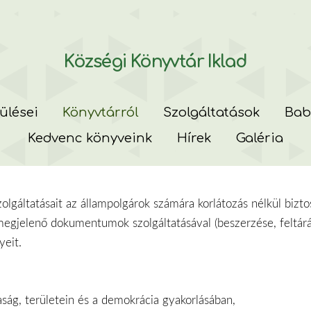
Községi Könyvtár Iklad
pülései
Könyvtárról
Szolgáltatások
Bab
Kedvenc könyveink
Hírek
Galéria
lgáltatásait az állampolgárok számára korlátozás nélkül bizto
gjelenő dokumentumok szolgáltatásával (beszerzése, feltárása,
yeit.
aság, területein és a demokrácia gyakorlásában,