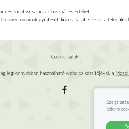
ára és tudatosítsa annak hasznát és értékét.
dokumentumainak gyűjtését, közreadását, s ezzel a település lak
Cookie-fájlok
ilág legkönnyebben használható weboldalkészítőjével, a
Mozel
Szolgáltatás
célokra cook
Ös