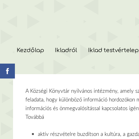
Kezdőlap
Ikladról
Iklad testvértele
A Községi Könyvtár nyilvános intézmény, amely szo
feladata, hogy különböző információ hordozókon me
információs és önmegvalósítással kapcsolatos igén
Továbbá
aktív részvételre buzdítson a kultúra, a gazd