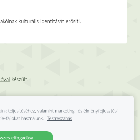
óinak kulturális identitását erősíti.
lóval
készült.
aink teljesítéséhez, valamint marketing- és élményfejlesztési
ie-fájlokat használunk.
Testreszabás
szes elfogadása