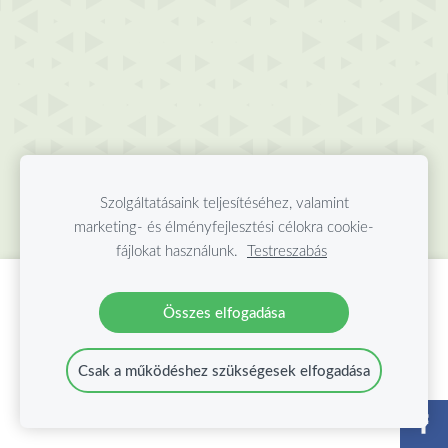
Szolgáltatásaink teljesítéséhez, valamint
marketing- és élményfejlesztési célokra cookie-
fájlokat használunk.
Testreszabás
Hozzon létre weboldalt vagy webáruházat a
Összes elfogadása
Mozello segítségével.
Gyorsan, egyszerűen, programozás nélkül.
Csak a működéshez szükségesek elfogadása
Bővebb információ