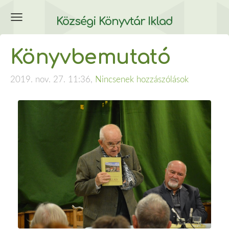
Községi Könyvtár Iklad
Könyvbemutató
2019. nov. 27. 11:36,
Nincsenek hozzászólások