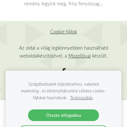
remény legyint meg, friss fenyőszag...
Cookie-fájlok
Az oldal a világ legkönnyebben használható
weboldalkészítőjével, a
Mozellóval
készült.
Szolgáltatásaink teljesítéséhez, valamint
marketing- és élményfejlesztési célokra cookie-
fájlokat használunk.
Testreszabás
Hozzon létre weboldalt vagy webáruházat a
Összes elfogadása
Mozello segítségével.
Gyorsan, egyszerűen, programozás nélkül.